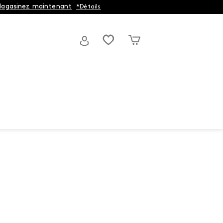
agasinez maintenant
*Détails