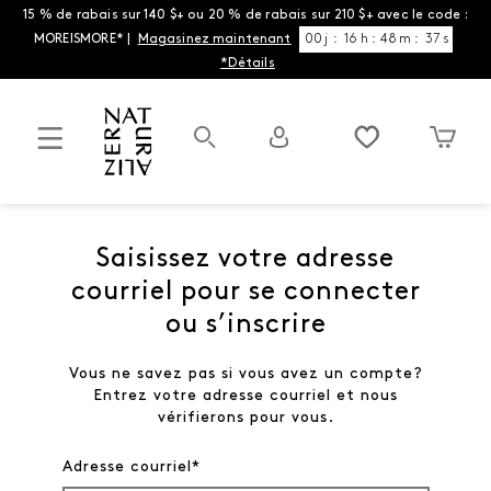
15 % de rabais sur 140 $+ ou 20 % de rabais sur 210 $+ avec le code :
MOREISMORE* |
Magasinez maintenant
00
j
:
16
h
:
48
m
:
37
s
*Détails
Saisissez votre adresse
courriel pour se connecter
ou s’inscrire
Vous ne savez pas si vous avez un compte?
Entrez votre adresse courriel et nous
vérifierons pour vous.
Adresse courriel*