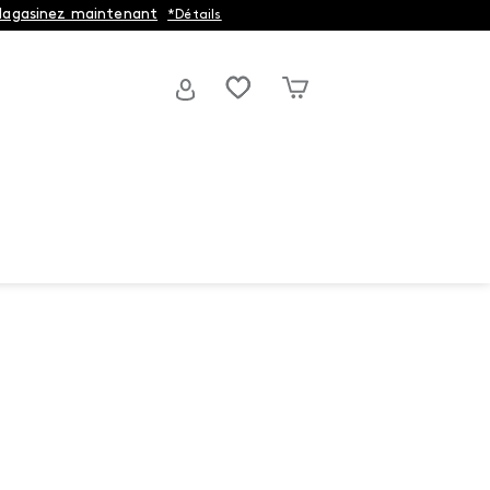
agasinez maintenant
*Détails