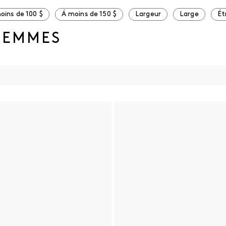
oins de 100 $
Á moins de 150 $
Largeur
Large
Ét
FEMMES