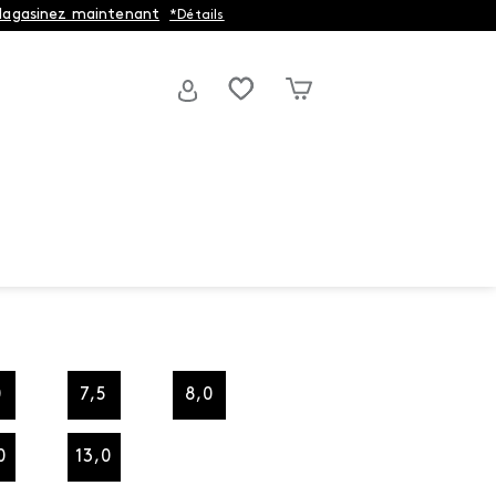
agasinez maintenant
*Détails
0
7,5
8,0
0
13,0