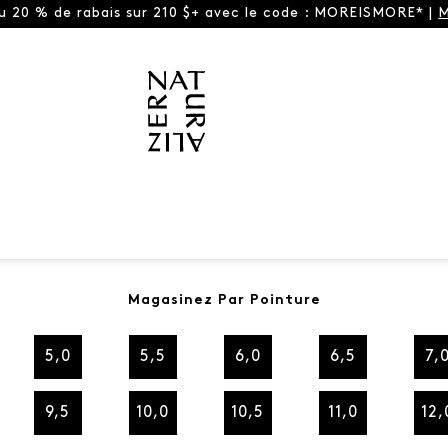
ou 20 % de rabais sur 210 $+ avec le code : MOREISMORE* |
M
Magasinez Par Pointure
5,0
5,5
6,0
6,5
7,
9,5
10,0
10,5
11,0
12,