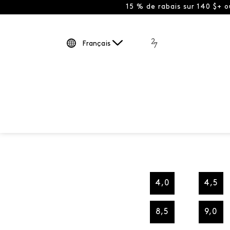
15 % de rabais sur 140 $+ 
Français
4,0
4,5
8,5
9,0