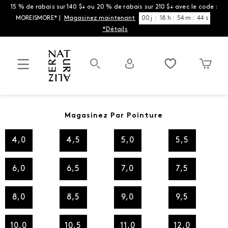
15 % de rabais sur 140 $+ ou 20 % de rabais sur 210 $+ avec le code :
MOREISMORE* |
Magasinez maintenant
00
j
:
18
h
:
54
m
:
44
s
*Détails
Magasinez Par Pointure
4,0
4,5
5,0
5,5
6,0
6,5
7,0
7,5
8,0
8,5
9,0
9,5
10,0
10,5
11,0
12,0