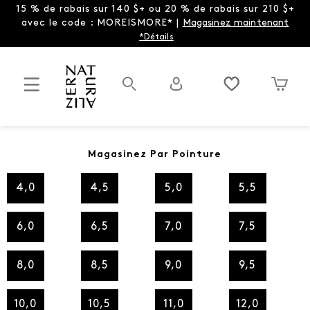
15 % de rabais sur 140 $+ ou 20 % de rabais sur 210 $+
avec le code : MOREISMORE* |
Magasinez maintenant
*Détails
Magasinez Par Pointure
4,0
4,5
5,0
5,5
6,0
6,5
7,0
7,5
8,0
8,5
9,0
9,5
10,0
10,5
11,0
12,0