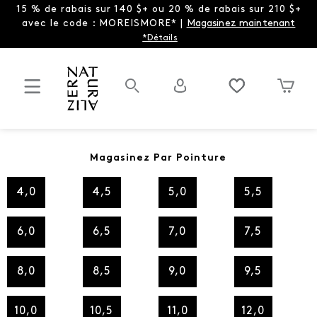
15 % de rabais sur 140 $+ ou 20 % de rabais sur 210 $+
avec le code : MOREISMORE* |
Magasinez maintenant
*Détails
Magasinez Par Pointure
4,0
4,5
5,0
5,5
6,0
6,5
7,0
7,5
8,0
8,5
9,0
9,5
10,0
10,5
11,0
12,0