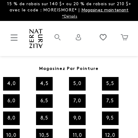
15 % de rabais sur 140 $+ ou 20 % de rabais sur 210 $+
avec le code : MOREISMORE* |
Magasinez maintenant
*Détails
Magasinez Par Pointure
4,0
4,5
5,0
5,5
6,0
6,5
7,0
7,5
8,0
8,5
9,0
9,5
10,0
10,5
11,0
12,0