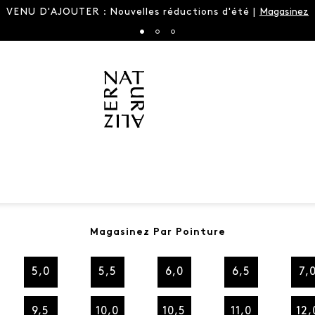
LA sandale du printemps est
Magasinez Par Pointure
5,0
5,5
6,0
6,5
7,
9,5
10,0
10,5
11,0
12,