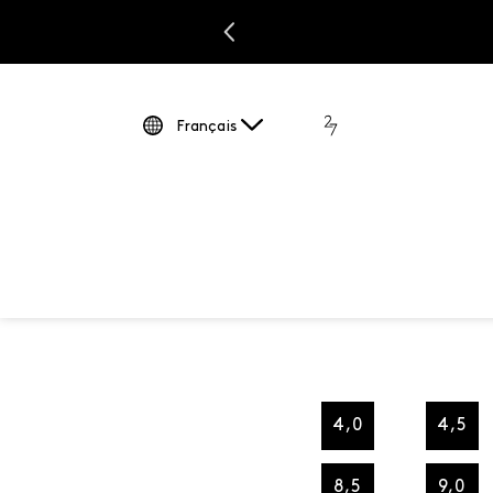
Français
4,0
4,5
8,5
9,0