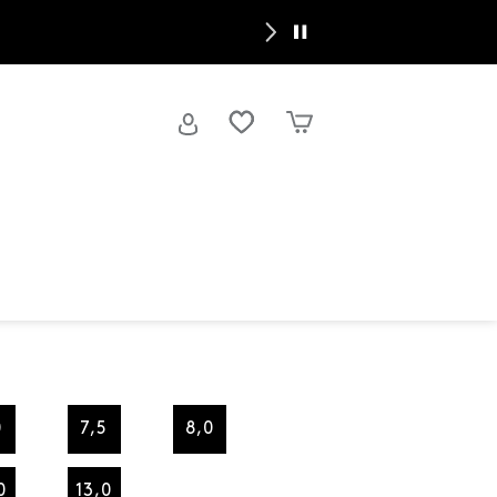
 de retour dans de nouvelles couleurs |
Magasinez Brandy
0
7,5
8,0
0
13,0