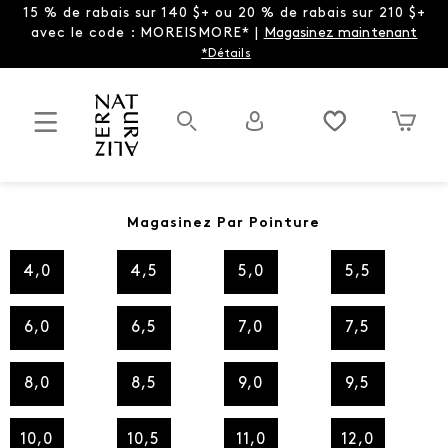
15 % de rabais sur 140 $+ ou 20 % de rabais sur 210 $+
avec le code : MOREISMORE* |
Magasinez maintenant
*Détails
Magasinez Par Pointure
4,0
4,5
5,0
5,5
6,0
6,5
7,0
7,5
8,0
8,5
9,0
9,5
10,0
10,5
11,0
12,0