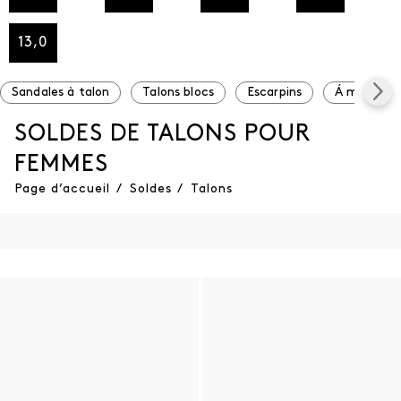
13,0
Sandales à talon
Talons blocs
Escarpins
Á moins de
SOLDES DE TALONS POUR
FEMMES
Page d’accueil
/
Soldes
/
Talons