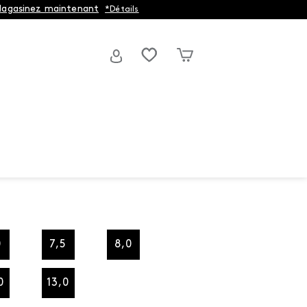
agasinez maintenant
*Détails
0
7,5
8,0
0
13,0