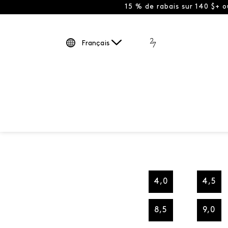
15 % de rabais sur 140 $+ 
Français
4,0
4,5
8,5
9,0