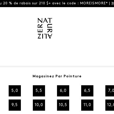
ou 20 % de rabais sur 210 $+ avec le code : MOREISMORE* |
M
Magasinez Par Pointure
5,0
5,5
6,0
6,5
7,
9,5
10,0
10,5
11,0
12,