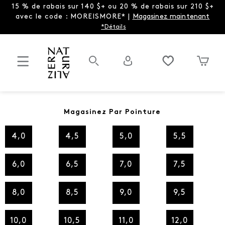
15 % de rabais sur 140 $+ ou 20 % de rabais sur 210 $+
avec le code : MOREISMORE* |
Magasinez maintenant
*Détails
Magasinez Par Pointure
4,0
4,5
5,0
5,5
6,0
6,5
7,0
7,5
8,0
8,5
9,0
9,5
10,0
10,5
11,0
12,0