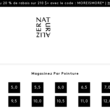
ou 20 % de rabais sur 210 $+ avec le code : MOREISMORE* |
M
Magasinez Par Pointure
5,0
5,5
6,0
6,5
7,
9,5
10,0
10,5
11,0
12,