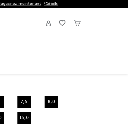
agasinez maintenant
*Détails
0
7,5
8,0
0
13,0