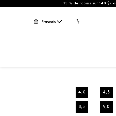
15 % de rabais sur 140 $+ 
Français
4,0
4,5
8,5
9,0