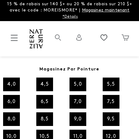
15 % de rabais sur 140 $+ ou 20 % de rabais sur 210 $+
avec le code : MOREISMORE* |
Magasinez maintenant
*Détails
Magasinez Par Pointure
4,0
4,5
5,0
5,5
6,0
6,5
7,0
7,5
8,0
8,5
9,0
9,5
10,0
10,5
11,0
12,0