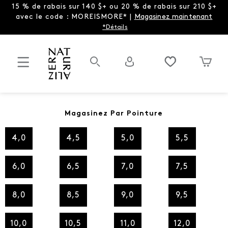
15 % de rabais sur 140 $+ ou 20 % de rabais sur 210 $+
avec le code : MOREISMORE* |
Magasinez maintenant
*Détails
Magasinez Par Pointure
4,0
4,5
5,0
5,5
6,0
6,5
7,0
7,5
8,0
8,5
9,0
9,5
10,0
10,5
11,0
12,0