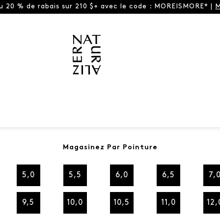
ou 20 % de rabais sur 210 $+ avec le code : MOREISMORE* |
M
Magasinez Par Pointure
5,0
5,5
6,0
6,5
7,
9,5
10,0
10,5
11,0
12,