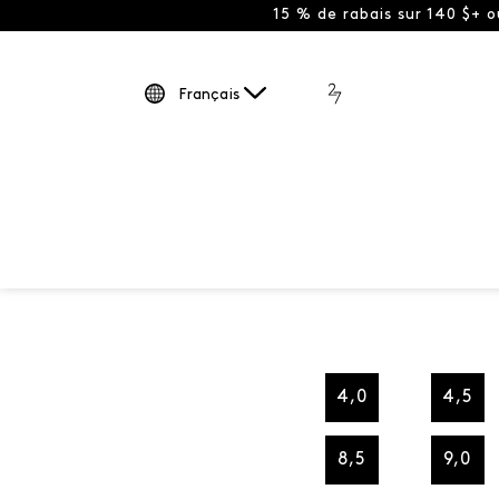
15 % de rabais sur 140 $+ 
Français
4,0
4,5
8,5
9,0