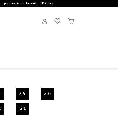
agasinez maintenant
*Détails
0
7,5
8,0
0
13,0