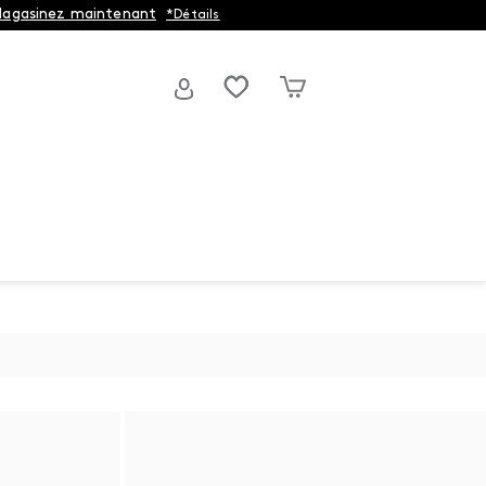
agasinez maintenant
*Détails