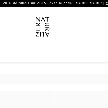
ou 20 % de rabais sur 210 $+ avec le code : MOREISMORE* |
M