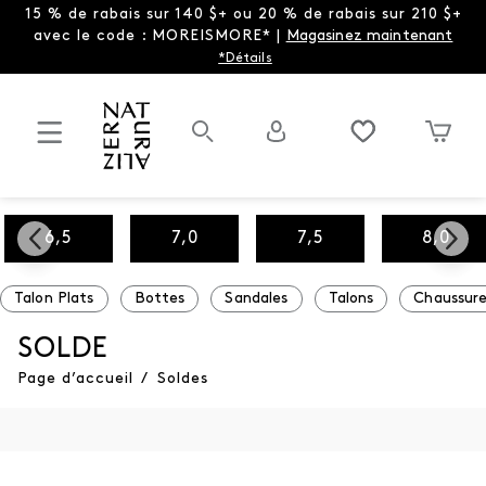
15 % de rabais sur 140 $+ ou 20 % de rabais sur 210 $+
avec le code : MOREISMORE* |
Magasinez maintenant
*Détails
6,5
7,0
7,5
8,0
Talon Plats
Bottes
Sandales
Talons
Chaussure
SOLDE
Page d’accueil
/
Soldes