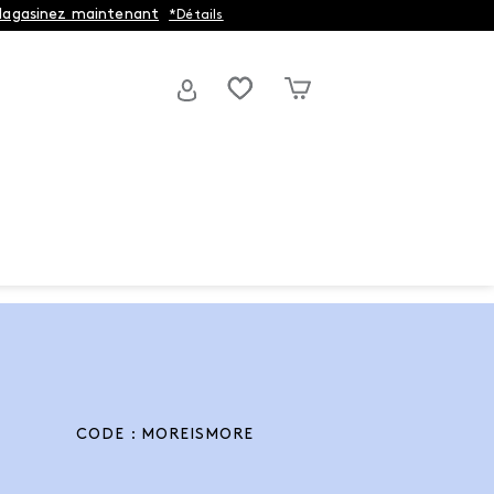
agasinez maintenant
*Détails
CODE : MOREISMORE