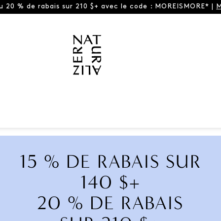
ou 20 % de rabais sur 210 $+ avec le code : MOREISMORE* |
M
15 % DE RABAIS SUR
140 $+
20 % DE RABAIS