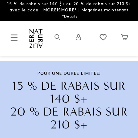
15 % de rabais sur 140 $+ ou 20 % de rabais sur 210 $+
avec le code : MOREISMORE* |
Magasinez maintenant
*Détails
POUR UNE DURÉE LIMITÉE!
15 % DE RABAIS SUR
140 $+
20 % DE RABAIS SUR
210 $+