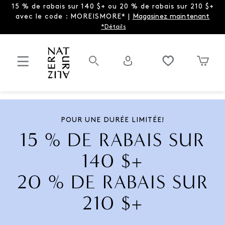
15 % de rabais sur 140 $+ ou 20 % de rabais sur 210 $+
avec le code : MOREISMORE* |
Magasinez maintenant
*Détails
POUR UNE DURÉE LIMITÉE!
15 % DE RABAIS SUR
140 $+
20 % DE RABAIS SUR
210 $+