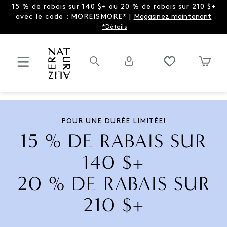
15 % de rabais sur 140 $+ ou 20 % de rabais sur 210 $+
avec le code : MOREISMORE* |
Magasinez maintenant
*Détails
POUR UNE DURÉE LIMITÉE!
15 % DE RABAIS SUR
140 $+
20 % DE RABAIS SUR
210 $+