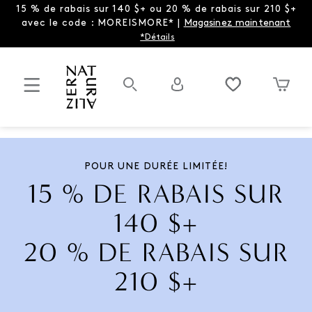
15 % de rabais sur 140 $+ ou 20 % de rabais sur 210 $+
avec le code : MOREISMORE* |
Magasinez maintenant
*Détails
POUR UNE DURÉE LIMITÉE!
15 % DE RABAIS SUR
140 $+
20 % DE RABAIS SUR
210 $+