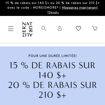
15 % de rabais sur 140 $+ ou 20 % de rabais sur 210 $+
avec le code : MOREISMORE* |
Magasinez maintenant
*Détails
POUR UNE DURÉE LIMITÉE!
15 % DE RABAIS SUR
140 $+
20 % DE RABAIS SUR
210 $+