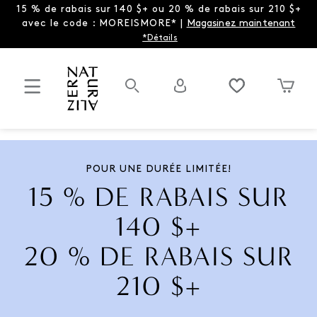
15 % de rabais sur 140 $+ ou 20 % de rabais sur 210 $+
avec le code : MOREISMORE* |
Magasinez maintenant
*Détails
POUR UNE DURÉE LIMITÉE!
15 % DE RABAIS SUR
140 $+
20 % DE RABAIS SUR
210 $+