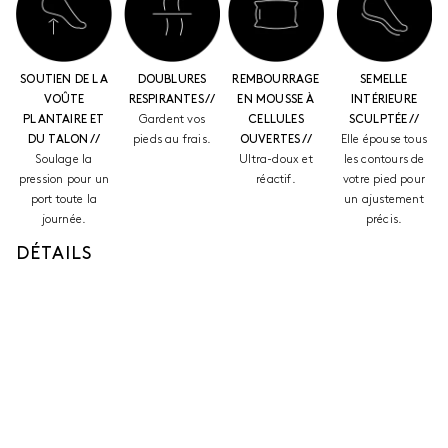
SOUTIEN DE LA
DOUBLURES
REMBOURRAGE
SEMELLE
VOÛTE
RESPIRANTES //
EN MOUSSE À
INTÉRIEURE
PLANTAIRE ET
Gardent vos
CELLULES
SCULPTÉE //
DU TALON //
pieds au frais.
OUVERTES //
Elle épouse tous
Soulage la
Ultra-doux et
les contours de
pression pour un
réactif.
votre pied pour
port toute la
un ajustement
journée.
précis.
DÉTAILS