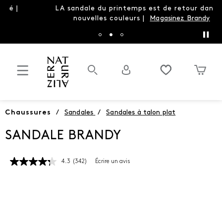
LA sandale du printemps est de retour dans de
nouvelles couleurs |
Magasinez Brandy
Chaussures
/
Sandales
/
Sandales à talon plat
SANDALE BRANDY
4.3
(342)
Écrire un avis
Lire
les
342
commentaires.
Lien
vers
la
même