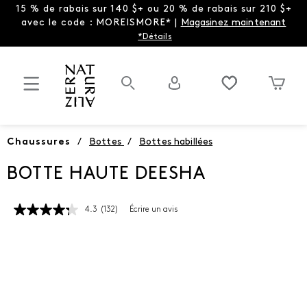
15 % de rabais sur 140 $+ ou 20 % de rabais sur 210 $+
avec le code : MOREISMORE* |
Magasinez maintenant
*Détails
Chaussures
/
Bottes
/
Bottes habillées
BOTTE HAUTE DEESHA
4.3
(132)
Écrire un avis
Lire
les
132
commentaires.
Lien
vers
la
même
page.