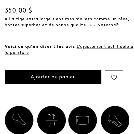
Prix actuel
350,00 $
« La tige extra large tient mes mollets comme un rêve,
bottes superbes et de bonne qualité. » - NatashaP
Voici ce qu'en disent les avis
L’ajustement est fidèle a
la pointure
Ajouter au panier