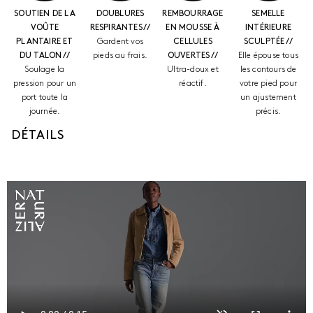
SOUTIEN DE LA
DOUBLURES
REMBOURRAGE
SEMELLE
VOÛTE
RESPIRANTES //
EN MOUSSE À
INTÉRIEURE
PLANTAIRE ET
Gardent vos
CELLULES
SCULPTÉE //
DU TALON //
pieds au frais.
OUVERTES //
Elle épouse tous
Soulage la
Ultra-doux et
les contours de
pression pour un
réactif.
votre pied pour
port toute la
un ajustement
journée.
précis.
DÉTAILS