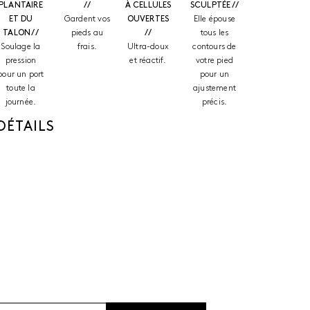
PLANTAIRE
//
À CELLULES
SCULPTÉE //
ET DU
Gardent vos
OUVERTES
Elle épouse
TALON //
pieds au
//
tous les
Soulage la
frais.
Ultra-doux
contours de
pression
et réactif.
votre pied
pour un port
pour un
toute la
ajustement
journée.
précis.
DÉTAILS