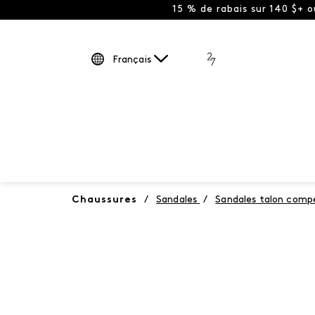
15 % de rabais sur 140 $+ 
Français
Chaussures
/
Sandales
/
Sandales talon comp