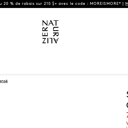
ou 20 % de rabais sur 210 $+ avec le code : MOREISMORE* |
M
ensé