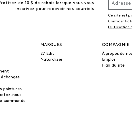
Profitez de 10 $ de rabais lorsque vous vous
inscrivez pour recevoir nos courriels
Ce site est 
Confidential
D'utilisation
MARQUES
COMPAGNIE
27 Edit
À propos de no
Naturalizer
Emploi
Plan du site
ment
t échanges
s pointures
actez-nous
tre commande