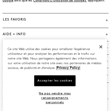
Google
ainsi que les
Conditions D'utilisation de Googles'
appliquent.
LES FAVORIS
AIDE + INFO
MARQUES
Ce site Web utilise des cookies pour améliorer l’expérience
utilisateur et pour analyser les performances et le trafic sur
notre site Web. Nous partageons également des informations
COMPAGNIE
sur votre utilisation de notre site avec nos partenaires de médias
sociaux, de publicité et d’analyse.
Privacy Policy
POLITIQUES
Accepter les cookies
Ne pas vendre mes
©2026 Caleres, Inc. Tous droits réservés.
renseignements
personnels