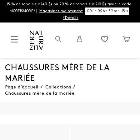
15 % de rabais sur 140 $+ ou 20 % de rabais sur 210 $+ avec le code :
MOREISMORE* |
Magasinez maintenant
00
j
:
09
h
:
39
m
:
15
s
*Détails
CHAUSSURES MÈRE DE LA
MARIÉE
Page d’accueil
/
Collections
/
Chaussures mère de la mariée