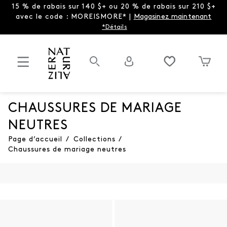
15 % de rabais sur 140 $+ ou 20 % de rabais sur 210 $+
avec le code : MOREISMORE* |
Magasinez maintenant
*Détails
CHAUSSURES DE MARIAGE
NEUTRES
Page d’accueil
/
Collections
/
Chaussures de mariage neutres