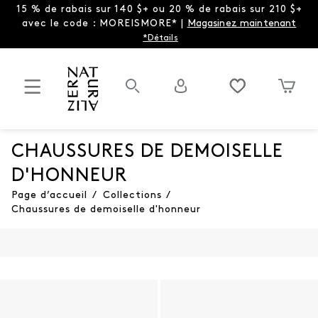
15 % de rabais sur 140 $+ ou 20 % de rabais sur 210 $+
avec le code : MOREISMORE* |
Magasinez maintenant
*Détails
CHAUSSURES DE DEMOISELLE
D'HONNEUR
Page d’accueil
/
Collections
/
Chaussures de demoiselle d'honneur