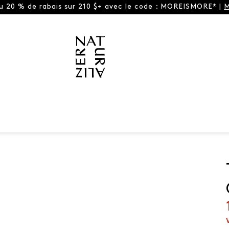
ou 20 % de rabais sur 210 $+ avec le code : MOREISMORE* |
M