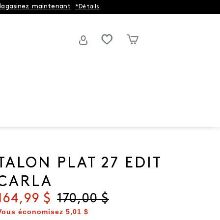
agasinez maintenant
*Détails
TALON PLAT 27 EDIT
CARLA
Prix actuel
164,99 $
Prix d'origine
170,00 $
Vous économisez
5,01 $