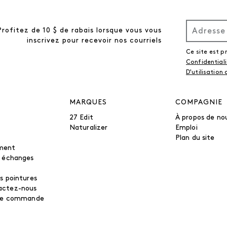
Profitez de 10 $ de rabais lorsque vous vous
inscrivez pour recevoir nos courriels
Ce site est 
Confidential
D'utilisation
MARQUES
COMPAGNIE
27 Edit
À propos de no
Naturalizer
Emploi
Plan du site
ment
t échanges
s pointures
actez-nous
tre commande