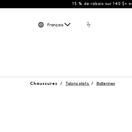
15 % de rabais sur 140 $+ 
Français
Chaussures
/
Talons plats
/
Ballerines