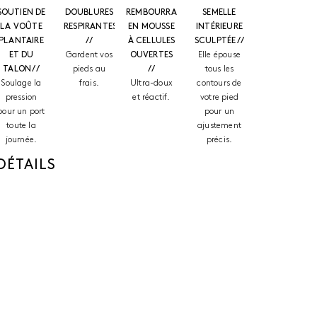
SOUTIEN DE
DOUBLURES
REMBOURRAGE
SEMELLE
LA VOÛTE
RESPIRANTES
EN MOUSSE
INTÉRIEURE
PLANTAIRE
//
À CELLULES
SCULPTÉE //
ET DU
Gardent vos
OUVERTES
Elle épouse
TALON //
pieds au
//
tous les
Soulage la
frais.
Ultra-doux
contours de
pression
et réactif.
votre pied
pour un port
pour un
toute la
ajustement
journée.
précis.
DÉTAILS