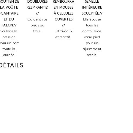
SOUTIEN DE
DOUBLURES
REMBOURRAGE
SEMELLE
LA VOÛTE
RESPIRANTES
EN MOUSSE
INTÉRIEURE
PLANTAIRE
//
À CELLULES
SCULPTÉE //
ET DU
Gardent vos
OUVERTES
Elle épouse
TALON //
pieds au
//
tous les
Soulage la
frais.
Ultra-doux
contours de
pression
et réactif.
votre pied
pour un port
pour un
toute la
ajustement
journée.
précis.
DÉTAILS