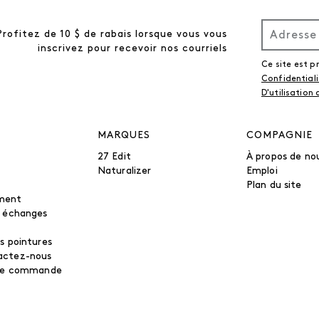
Profitez de 10 $ de rabais lorsque vous vous
inscrivez pour recevoir nos courriels
Ce site est 
Confidential
D'utilisation
MARQUES
COMPAGNIE
27 Edit
À propos de no
Naturalizer
Emploi
Plan du site
ment
t échanges
s pointures
actez-nous
tre commande