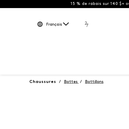
15 % de rabais sur 140 $+ 
Français
Chaussures
/
Bottes
/
Bottillons