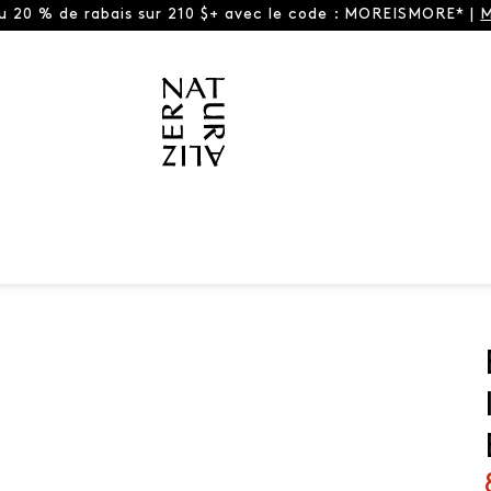
ou 20 % de rabais sur 210 $+ avec le code : MOREISMORE* |
M