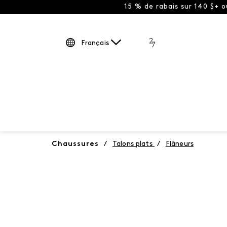
15 % de rabais sur 140 $+ 
Français
Chaussures
/
Talons plats
/
Flâneurs