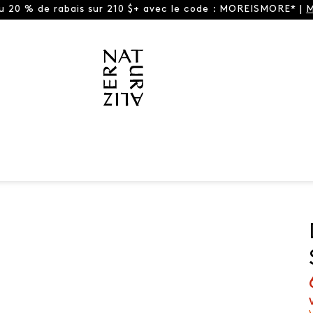
ou 20 % de rabais sur 210 $+ avec le code : MOREISMORE* |
M