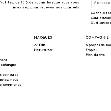
Profitez de 10 $ de rabais lorsque vous vous
inscrivez pour recevoir nos courriels
Ce site est 
Confidential
D'utilisation
MARQUES
COMPAGNIE
27 Edit
À propos de no
Naturalizer
Emploi
Plan du site
ment
t échanges
s pointures
actez-nous
tre commande