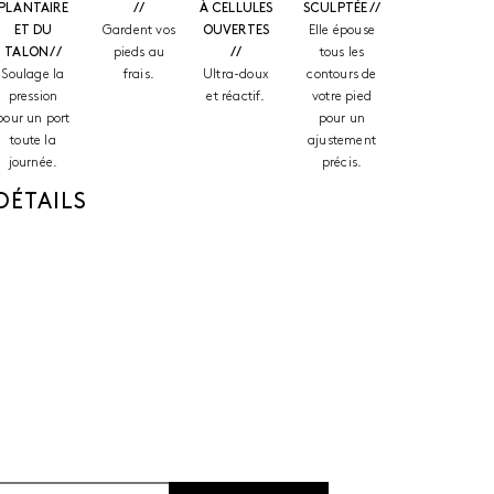
PLANTAIRE
//
À CELLULES
SCULPTÉE //
ET DU
Gardent vos
OUVERTES
Elle épouse
TALON //
pieds au
//
tous les
Soulage la
frais.
Ultra-doux
contours de
pression
et réactif.
votre pied
pour un port
pour un
toute la
ajustement
journée.
précis.
DÉTAILS