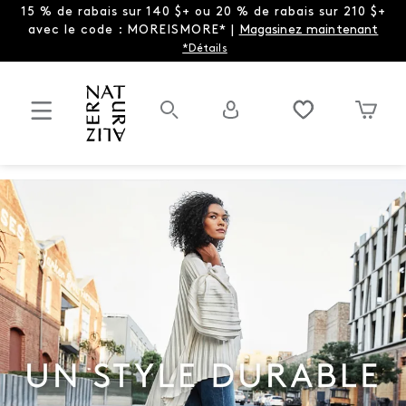
15 % de rabais sur 140 $+ ou 20 % de rabais sur 210 $+
avec le code : MOREISMORE* |
Magasinez maintenant
*Détails