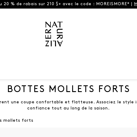
ou 20 % de rabais sur 210 $+ avec le code : MOREISMORE* |
M
BOTTES MOLLETS FORTS
ent une coupe confortable et flatteuse. Associez le style in
confiance tout au long de la saison.
 mollets forts