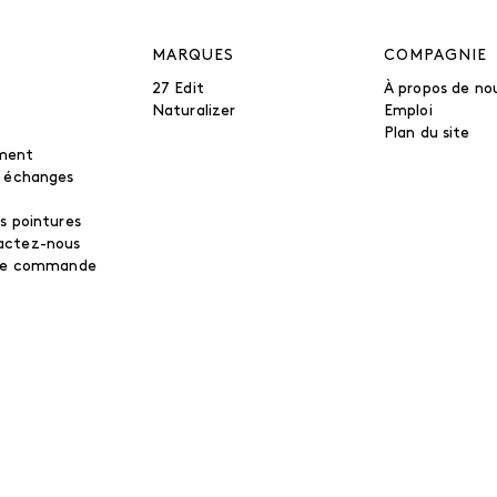
MARQUES
COMPAGNIE
27 Edit
À propos de no
Naturalizer
Emploi
Plan du site
ment
t échanges
s pointures
actez-nous
tre commande