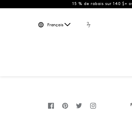
15 % de rabais sur 140 $+ 
Français