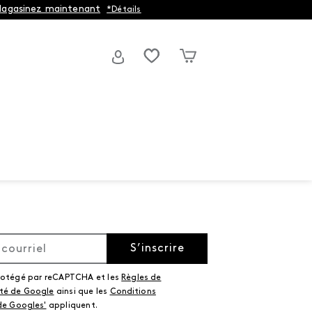
agasinez maintenant
*Détails
S’inscrire
protégé par reCAPTCHA et les
Règles de
ité de Google
ainsi que les
Conditions
 de Googles'
appliquent.