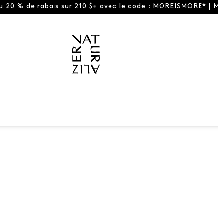
ou 20 % de rabais sur 210 $+ avec le code : MOREISMORE* |
M