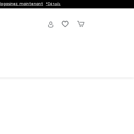
agasinez maintenant
*Détails