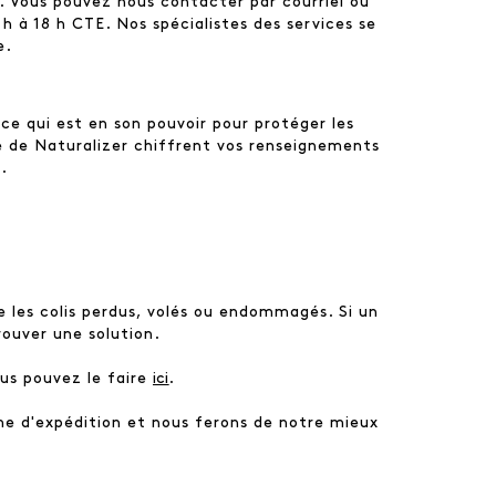
 Vous pouvez nous contacter par courriel ou
h à 18 h CTE. Nos spécialistes des services se
e.
ce qui est en son pouvoir pour protéger les
é de Naturalizer chiffrent vos renseignements
.
 les colis perdus, volés ou endommagés. Si un
ouver une solution.
ous pouvez le faire
ici
.
me d'expédition et nous ferons de notre mieux