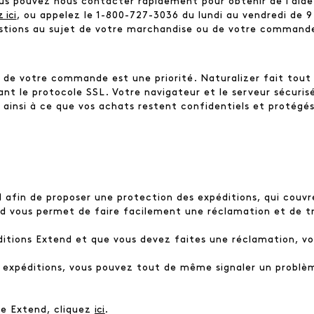
 pouvez nous contacter rapidement pour obtenir de l'aide.
 ici
, ou appelez le 1-800-727-3036 du lundi au vendredi de 9 
uestions au sujet de votre marchandise ou de votre command
s de votre commande est une priorité. Naturalizer fait tout 
nt le protocole SSL. Votre navigateur et le serveur sécuris
t ainsi à ce que vos achats restent confidentiels et protégés
afin de proposer une protection des expéditions, qui couvre
nd vous permet de faire facilement une réclamation et de tr
éditions Extend et que vous devez faites une réclamation, v
es expéditions, vous pouvez tout de même signaler un problè
re Extend, cliquez
ici
.