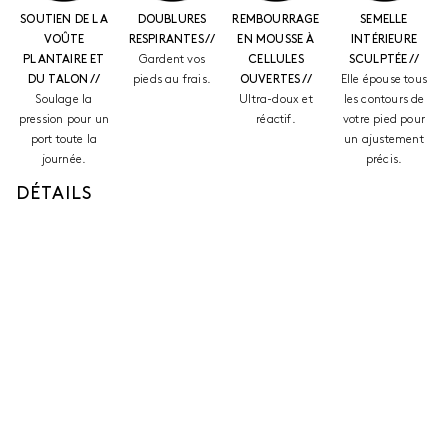
SOUTIEN DE LA
DOUBLURES
REMBOURRAGE
SEMELLE
VOÛTE
RESPIRANTES //
EN MOUSSE À
INTÉRIEURE
PLANTAIRE ET
Gardent vos
CELLULES
SCULPTÉE //
DU TALON //
pieds au frais.
OUVERTES //
Elle épouse tous
Soulage la
Ultra-doux et
les contours de
pression pour un
réactif.
votre pied pour
port toute la
un ajustement
journée.
précis.
DÉTAILS