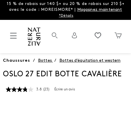
15 % de rabais sur 140 $+ ou 20 % de rabais sur 210 $+
avec le code : MOREISMORE* |
Magasinez maintenant
*Détails
Chaussures
/
Bottes
/
Bottes d’équitation et western
OSLO 27 EDIT BOTTE CAVALIÈRE
3.8
(23)
Écrire un avis
Lire
les
23
commentaires.
Lien
vers
la
même
page.