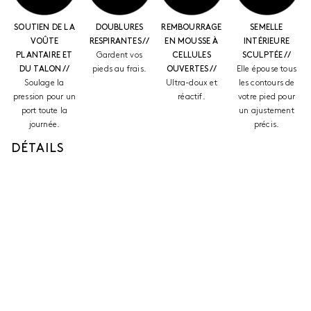
SOUTIEN DE LA
DOUBLURES
REMBOURRAGE
SEMELLE
VOÛTE
RESPIRANTES //
EN MOUSSE À
INTÉRIEURE
PLANTAIRE ET
Gardent vos
CELLULES
SCULPTÉE //
DU TALON //
pieds au frais.
OUVERTES //
Elle épouse tous
Soulage la
Ultra-doux et
les contours de
pression pour un
réactif.
votre pied pour
port toute la
un ajustement
journée.
précis.
DÉTAILS