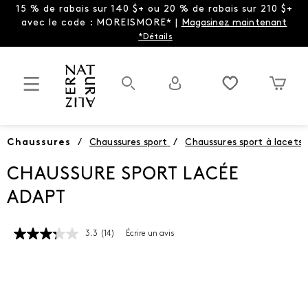
15 % de rabais sur 140 $+ ou 20 % de rabais sur 210 $+
avec le code : MOREISMORE* |
Magasinez maintenant
*Détails
Chaussures
/
Chaussures sport
/
Chaussures sport à lacets
CHAUSSURE SPORT LACÉE
ADAPT
3.3
(14)
Écrire un avis
Lire
les
14
commentaires.
Lien
vers
la