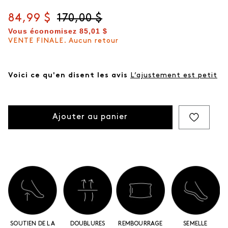
même
page.
Prix actuel
84,99 $
Prix d'origine
170,00 $
Vous économisez
85,01 $
VENTE FINALE. Aucun retour
Voici ce qu'en disent les avis
L’ajustement est petit
Ajouter au panier
SOUTIEN DE LA
DOUBLURES
REMBOURRAGE
SEMELLE