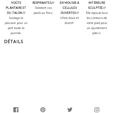
VOÛTE
RESPIRANTES //
EN MOUSSE À
INTÉRIEURE
PLANTAIRE ET
Gardent vos
CELLULES
SCULPTÉE //
DU TALON //
pieds au frais.
OUVERTES //
Elle épouse tous
Soulage la
Ultra-doux et
les contours de
pression pour un
réactif.
votre pied pour
port toute la
un ajustement
journée.
précis.
DÉTAILS