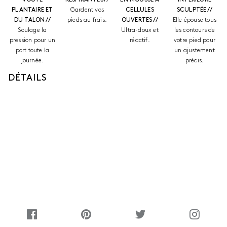
PLANTAIRE ET
Gardent vos
CELLULES
SCULPTÉE //
DU TALON //
pieds au frais.
OUVERTES //
Elle épouse tous
Soulage la
Ultra-doux et
les contours de
pression pour un
réactif.
votre pied pour
port toute la
un ajustement
journée.
précis.
DÉTAILS