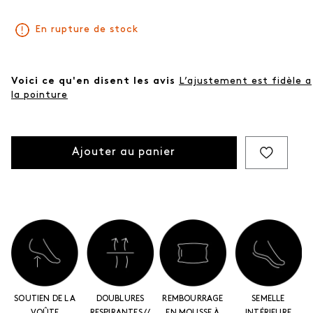
même
page.
En rupture de stock
Voici ce qu'en disent les avis
L’ajustement est fidèle a
la pointure
Ajouter au panier
SOUTIEN DE LA
DOUBLURES
REMBOURRAGE
SEMELLE
VOÛTE
RESPIRANTES //
EN MOUSSE À
INTÉRIEURE