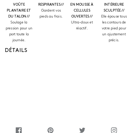
VOÛTE
RESPIRANTES //
EN MOUSSE À
INTÉRIEURE
PLANTAIRE ET
Gardent vos
CELLULES
SCULPTÉE //
DU TALON //
pieds au frais.
OUVERTES //
Elle épouse tous
Soulage la
Ultra-doux et
les contours de
pression pour un
réactif.
votre pied pour
port toute la
un ajustement
journée.
précis.
DÉTAILS