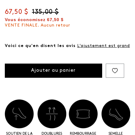
Prix actuel
67,50 $
Prix d'origine
135,00 $
Vous économisez
67,50 $
VENTE FINALE. Aucun retour
Voici ce qu'en disent les avis
L’ajustement est grand
Ajouter au panier
SOUTIEN DE LA
DOUBLURES
REMBOURRAGE
SEMELLE