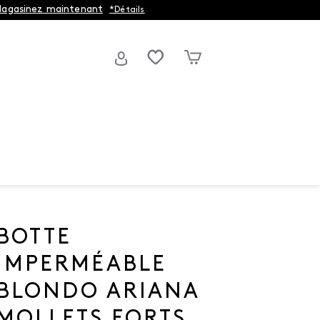
agasinez maintenant
*Détails
BOTTE
IMPERMÉABLE
BLONDO ARIANA
MOLLETS FORTS