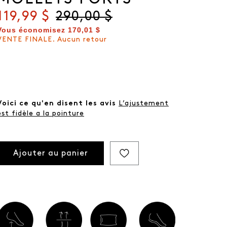
Prix actuel
119,99 $
Prix d'origine
290,00 $
Vous économisez
170,01 $
VENTE FINALE. Aucun retour
Voici ce qu'en disent les avis
L’ajustement
est fidèle a la pointure
Ajouter au panier