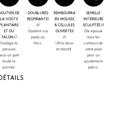
SOUTIEN DE
DOUBLURES
REMBOURRAGE
SEMELLE
LA VOÛTE
RESPIRANTES
EN MOUSSE
INTÉRIEURE
PLANTAIRE
//
À CELLULES
SCULPTÉE //
ET DU
Gardent vos
OUVERTES
Elle épouse
TALON //
pieds au
//
tous les
Soulage la
frais.
Ultra-doux
contours de
pression
et réactif.
votre pied
pour un port
pour un
toute la
ajustement
journée.
précis.
DÉTAILS