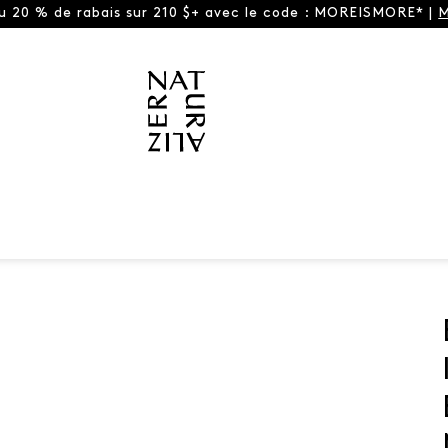
ou 20 % de rabais sur 210 $+ avec le code : MOREISMORE* |
M