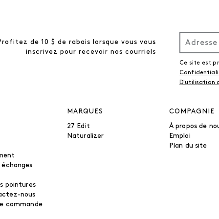
Profitez de 10 $ de rabais lorsque vous vous
inscrivez pour recevoir nos courriels
Ce site est 
Confidential
D'utilisation
MARQUES
COMPAGNIE
27 Edit
À propos de no
Naturalizer
Emploi
Plan du site
ment
t échanges
s pointures
actez-nous
tre commande