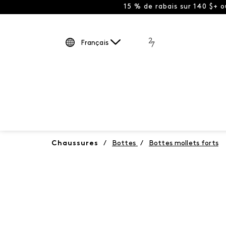
15 % de rabais sur 140 $+ 
Français
Chaussures
/
Bottes
/
Bottes mollets forts