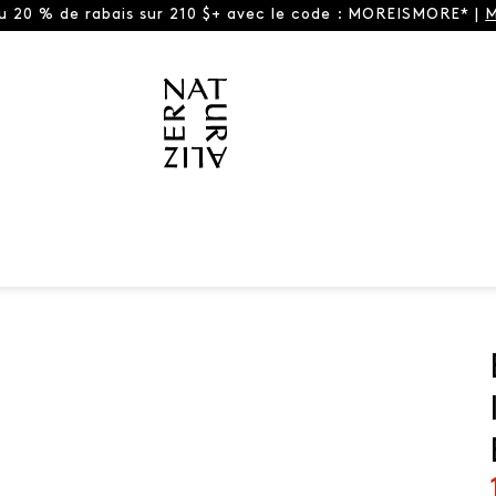
ou 20 % de rabais sur 210 $+ avec le code : MOREISMORE* |
M