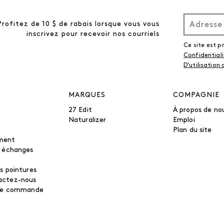
Profitez de 10 $ de rabais lorsque vous vous
inscrivez pour recevoir nos courriels
Ce site est 
Confidential
D'utilisation
MARQUES
COMPAGNIE
27 Edit
À propos de no
Naturalizer
Emploi
Plan du site
ment
t échanges
s pointures
actez-nous
tre commande