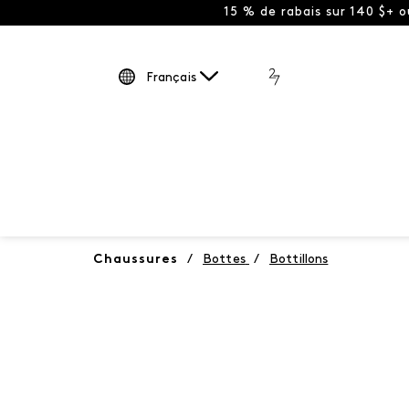
15 % de rabais sur 140 $+ 
Français
Chaussures
/
Bottes
/
Bottillons