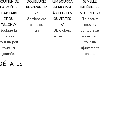
SOUTIEN DE
DOUBLURES
REMBOURRAGE
SEMELLE
LA VOÛTE
RESPIRANTES
EN MOUSSE
INTÉRIEURE
PLANTAIRE
//
À CELLULES
SCULPTÉE //
ET DU
Gardent vos
OUVERTES
Elle épouse
TALON //
pieds au
//
tous les
Soulage la
frais.
Ultra-doux
contours de
pression
et réactif.
votre pied
pour un port
pour un
toute la
ajustement
journée.
précis.
DÉTAILS