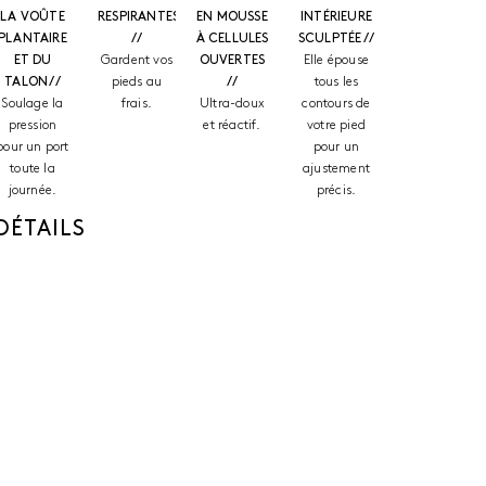
LA VOÛTE
RESPIRANTES
EN MOUSSE
INTÉRIEURE
PLANTAIRE
//
À CELLULES
SCULPTÉE //
ET DU
Gardent vos
OUVERTES
Elle épouse
TALON //
pieds au
//
tous les
Soulage la
frais.
Ultra-doux
contours de
pression
et réactif.
votre pied
pour un port
pour un
toute la
ajustement
journée.
précis.
DÉTAILS