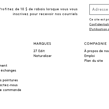
Profitez de 10 $ de rabais lorsque vous vous
inscrivez pour recevoir nos courriels
Ce site est 
Confidential
D'utilisation
MARQUES
COMPAGNIE
27 Edit
À propos de no
Naturalizer
Emploi
Plan du site
ment
t échanges
s pointures
actez-nous
tre commande