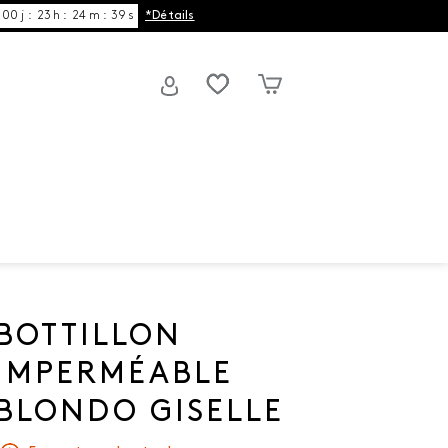
00
j
:
23
h
:
24
m
:
39
s
*Détails
BOTTILLON
IMPERMÉABLE
BLONDO GISELLE