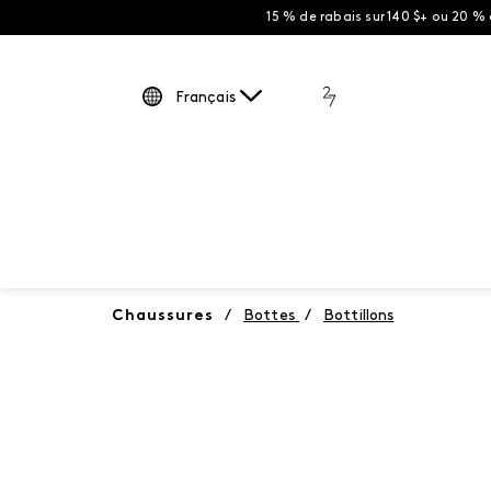
15 % de rabais sur 140 $+ ou 20 %
Français
Chaussures
/
Bottes
/
Bottillons