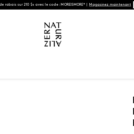
 de rabais sur 210 $+ avec le code : MOREISMORE* |
Magasinez maintenant