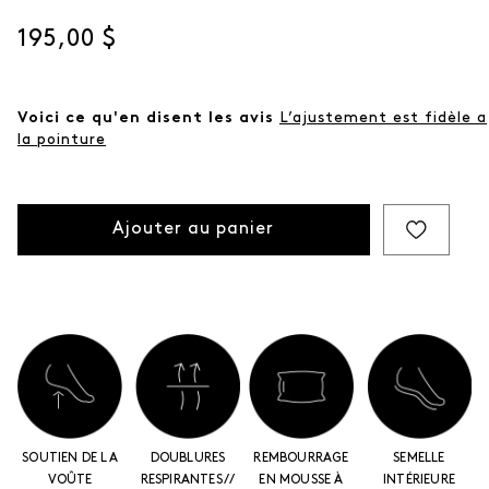
même
page.
Prix actuel
195,00 $
Voici ce qu'en disent les avis
L’ajustement est fidèle a
la pointure
Ajouter au panier
SOUTIEN DE LA
DOUBLURES
REMBOURRAGE
SEMELLE
VOÛTE
RESPIRANTES //
EN MOUSSE À
INTÉRIEURE