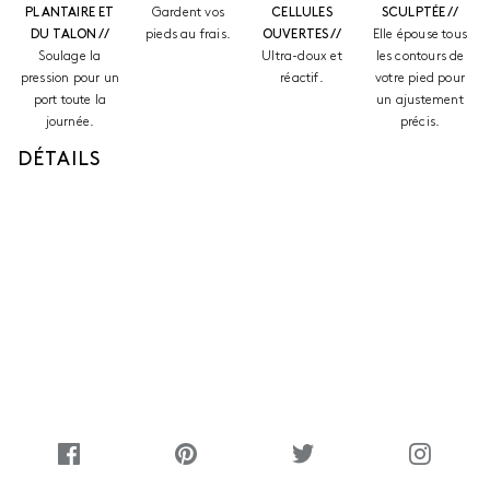
PLANTAIRE ET
Gardent vos
CELLULES
SCULPTÉE //
DU TALON //
pieds au frais.
OUVERTES //
Elle épouse tous
Soulage la
Ultra-doux et
les contours de
pression pour un
réactif.
votre pied pour
port toute la
un ajustement
journée.
précis.
DÉTAILS