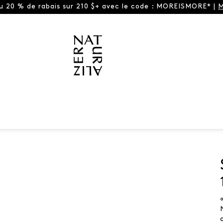
ou 20 % de rabais sur 210 $+ avec le code : MOREISMORE* |
M