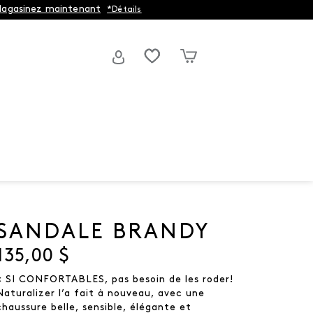
agasinez maintenant
*Détails
SANDALE BRANDY
Prix actuel
135,00 $
« SI CONFORTABLES, pas besoin de les roder!
Naturalizer l’a fait à nouveau, avec une
chaussure belle, sensible, élégante et