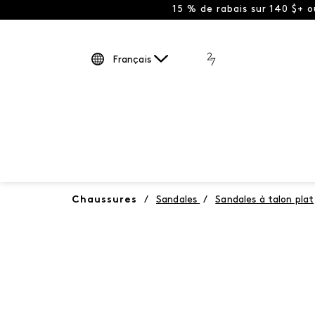
15 % de rabais sur 140 $+ 
Français
Chaussures
/
Sandales
/
Sandales à talon plat