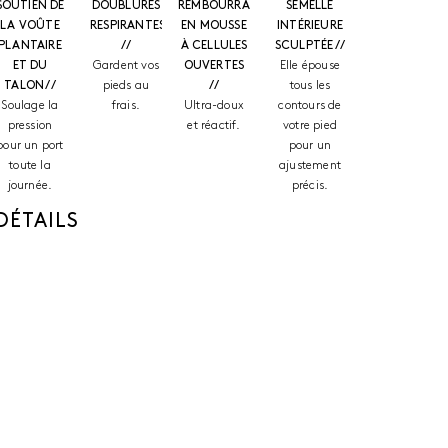
SOUTIEN DE
DOUBLURES
REMBOURRAGE
SEMELLE
LA VOÛTE
RESPIRANTES
EN MOUSSE
INTÉRIEURE
PLANTAIRE
//
À CELLULES
SCULPTÉE //
ET DU
Gardent vos
OUVERTES
Elle épouse
TALON //
pieds au
//
tous les
Soulage la
frais.
Ultra-doux
contours de
pression
et réactif.
votre pied
pour un port
pour un
toute la
ajustement
journée.
précis.
DÉTAILS