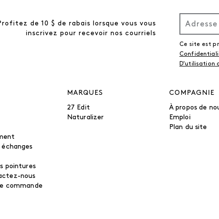
Profitez de 10 $ de rabais lorsque vous vous
inscrivez pour recevoir nos courriels
Ce site est 
Confidential
D'utilisation
MARQUES
COMPAGNIE
27 Edit
À propos de no
Naturalizer
Emploi
Plan du site
ment
t échanges
s pointures
actez-nous
tre commande