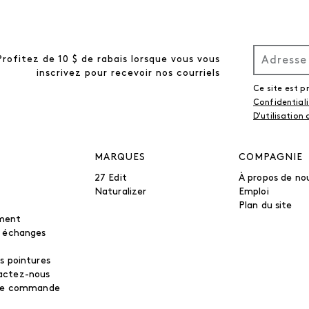
Profitez de 10 $ de rabais lorsque vous vous
inscrivez pour recevoir nos courriels
Ce site est 
Confidential
D'utilisation
MARQUES
COMPAGNIE
27 Edit
À propos de no
Naturalizer
Emploi
Plan du site
ment
t échanges
s pointures
actez-nous
tre commande