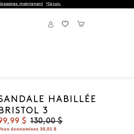
agasinez maintenant
*Détails
SANDALE HABILLÉE
BRISTOL 3
Prix actuel
99,99 $
Prix d'origine
130,00 $
Vous économisez
30,01 $