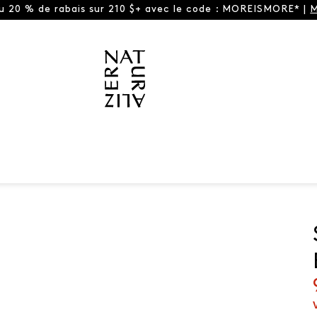
ou 20 % de rabais sur 210 $+ avec le code : MOREISMORE* |
M