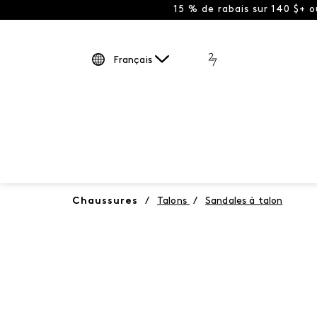
15 % de rabais sur 140 $+ 
Français
Chaussures
/
Talons
/
Sandales à talon