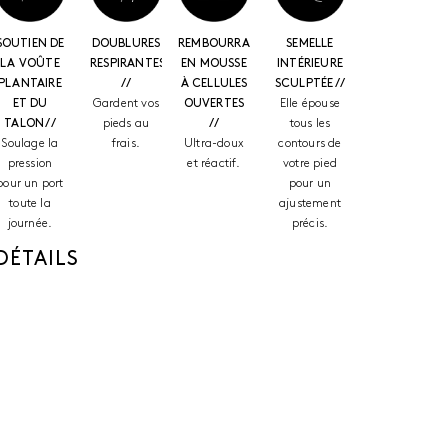
SOUTIEN DE
DOUBLURES
REMBOURRAGE
SEMELLE
LA VOÛTE
RESPIRANTES
EN MOUSSE
INTÉRIEURE
PLANTAIRE
//
À CELLULES
SCULPTÉE //
ET DU
Gardent vos
OUVERTES
Elle épouse
TALON //
pieds au
//
tous les
Soulage la
frais.
Ultra-doux
contours de
pression
et réactif.
votre pied
pour un port
pour un
toute la
ajustement
journée.
précis.
DÉTAILS